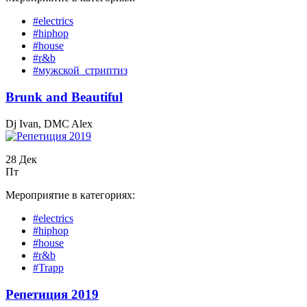
#electrics
#hiphop
#house
#r&b
#мужской_стриптиз
Вrunk and Beautiful
Dj Ivan, DMC Alex
28 Дек
Пт
Мероприятие в категориях:
#electrics
#hiphop
#house
#r&b
#Trapp
Репетиция 2019