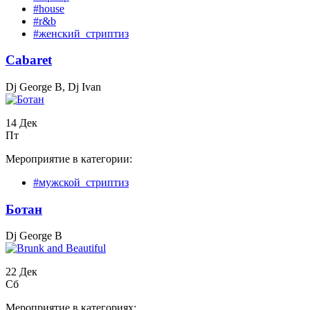
#house
#r&b
#женский_стриптиз
Cabaret
Dj George B, Dj Ivan
14 Дек
Пт
Мероприятие в категории:
#мужской_стриптиз
Бoтан
Dj George B
22 Дек
Сб
Мероприятие в категориях: