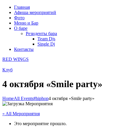
Главная
Афиша мероприятий
Фото
Меню и Бар
О баре
Резиденты бара
Team Djs
Single Dj
Контакты
RED WINGS
Клуб
4 октября «Smile party»
Home
All Events
#hiphop
4 октября «Smile party»
« All Мероприятия
Это мероприятие прошло.