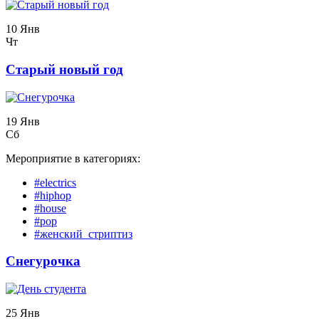
10 Янв
Чт
Старый новый год
19 Янв
Сб
Мероприятие в категориях:
#electrics
#hiphop
#house
#pop
#женский_стриптиз
Снегурочка
25 Янв