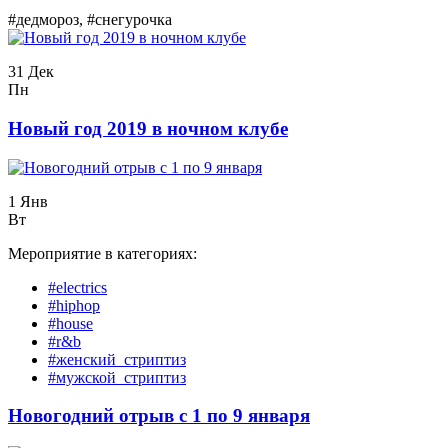
#дедмороз, #снегурочка
31 Дек
Пн
Новый год 2019 в ночном клубе
1 Янв
Вт
Мероприятие в категориях:
#electrics
#hiphop
#house
#r&b
#женский_стриптиз
#мужской_стриптиз
Новогодний отрыв с 1 по 9 января