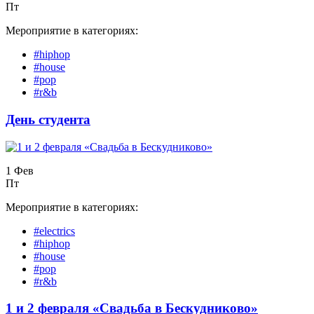
Пт
Мероприятие в категориях:
#hiphop
#house
#pop
#r&b
День студента
1 Фев
Пт
Мероприятие в категориях:
#electrics
#hiphop
#house
#pop
#r&b
1 и 2 февраля «Свадьба в Бескудниково»