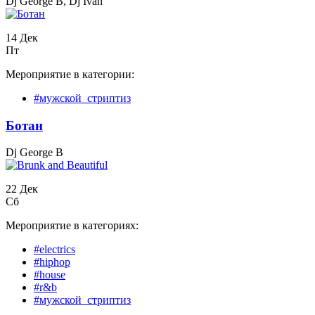
Dj George B, Dj Ivan
14 Дек
Пт
Мероприятие в категории:
#мужской_стриптиз
Бoтан
Dj George B
22 Дек
Сб
Мероприятие в категориях:
#electrics
#hiphop
#house
#r&b
#мужской_стриптиз