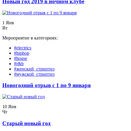
Новый год 2019 в ночном клубе
1 Янв
Вт
Мероприятие в категориях:
#electrics
#hiphop
#house
#r&b
#женский_стриптиз
#мужской_стриптиз
Новогодний отрыв с 1 по 9 января
10 Янв
Чт
Старый новый год