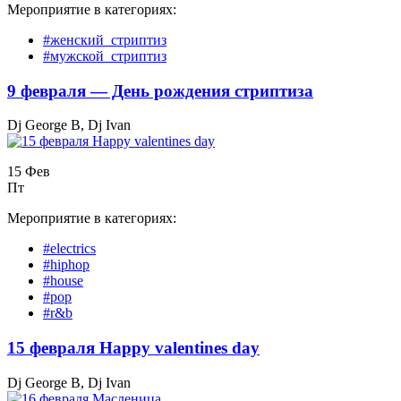
Мероприятие в категориях:
#женский_стриптиз
#мужской_стриптиз
9 февраля — День рождения стриптиза
Dj George B, Dj Ivan
15 Фев
Пт
Мероприятие в категориях:
#electrics
#hiphop
#house
#pop
#r&b
15 февраля Happy valentines day
Dj George B, Dj Ivan