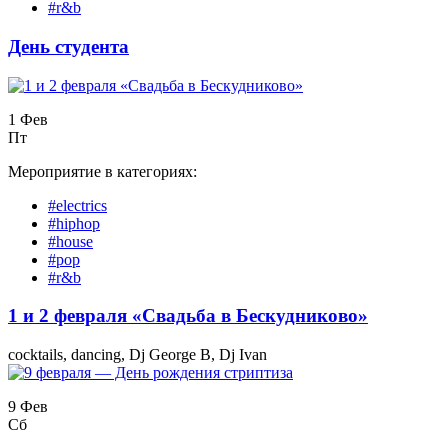
#r&b
День студента
1 Фев
Пт
Мероприятие в категориях:
#electrics
#hiphop
#house
#pop
#r&b
1 и 2 февраля «Свадьба в Бескудниково»
cocktails, dancing, Dj George B, Dj Ivan
9 Фев
Сб