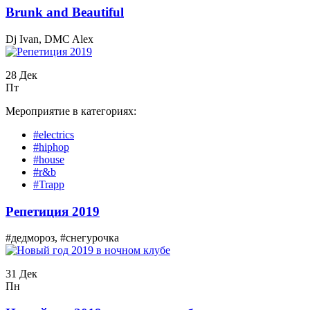
Вrunk and Beautiful
Dj Ivan, DMC Alex
28 Дек
Пт
Мероприятие в категориях:
#electrics
#hiphop
#house
#r&b
#Trapp
Репетиция 2019
#дедмороз, #снегурочка
31 Дек
Пн