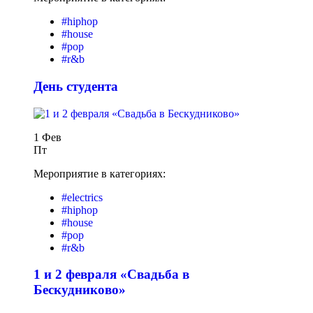
#hiphop
#house
#pop
#r&b
День студента
1 Фев
Пт
Мероприятие в категориях:
#electrics
#hiphop
#house
#pop
#r&b
1 и 2 февраля «Свадьба в
Бескудниково»