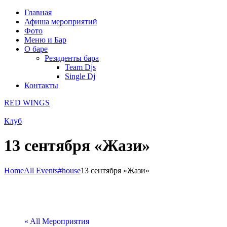
Главная
Афиша мероприятий
Фото
Меню и Бар
О баре
Резиденты бара
Team Djs
Single Dj
Контакты
RED WINGS
Клуб
13 сентября «Жази»
Home
All Events
#house
13 сентября «Жази»
« All Мероприятия