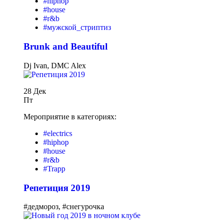
#hiphop
#house
#r&b
#мужской_стриптиз
Вrunk and Beautiful
Dj Ivan, DMC Alex
28 Дек
Пт
Мероприятие в категориях:
#electrics
#hiphop
#house
#r&b
#Trapp
Репетиция 2019
#дедмороз, #снегурочка