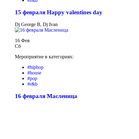
#r&b
15 февраля Happy valentines day
Dj George B, Dj Ivan
16 Фев
Сб
Мероприятие в категориях:
#hiphop
#house
#pop
#r&b
16 февраля Масленица