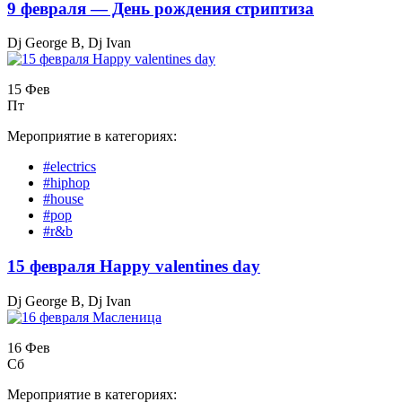
9 февраля — День рождения стриптиза
Dj George B, Dj Ivan
15 Фев
Пт
Мероприятие в категориях:
#electrics
#hiphop
#house
#pop
#r&b
15 февраля Happy valentines day
Dj George B, Dj Ivan
16 Фев
Сб
Мероприятие в категориях: