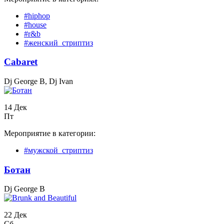
#hiphop
#house
#r&b
#женский_стриптиз
Cabaret
Dj George B, Dj Ivan
14 Дек
Пт
Мероприятие в категории:
#мужской_стриптиз
Бoтан
Dj George B
22 Дек
Сб