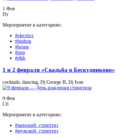
1 Фев
Пт
Мероприятие в категориях:
#electrics
#hiphop
#house
#pop
#r&b
1 и 2 февраля «Свадьба в Бескудниково»
cocktails, dancing, Dj George B, Dj Ivan
9 Фев
Сб
Мероприятие в категориях:
#женский_стриптиз
#мужской_стриптиз