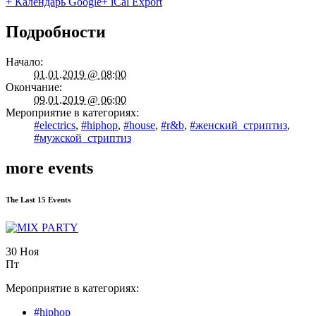
+ Календарь Google
+ iCal Export
Подробности
Начало:
01.01.2019 @ 08:00
Окончание:
09.01.2019 @ 06:00
Мероприятие в категориях:
#electrics
,
#hiphop
,
#house
,
#r&b
,
#женский_стриптиз
,
#мужской_стриптиз
more events
The Last 15 Events
30 Ноя
Пт
Мероприятие в категориях:
#hiphop