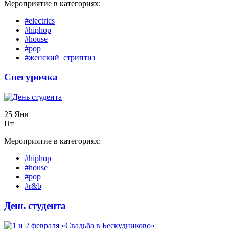
Мероприятие в категориях:
#electrics
#hiphop
#house
#pop
#женский_стриптиз
Снегурочка
25 Янв
Пт
Мероприятие в категориях:
#hiphop
#house
#pop
#r&b
День студента