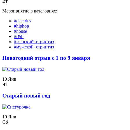
Вт
Мероприятие в категориях:
#electrics
#hiphop
#house
#r&b
#женский_стриптиз
#мужской_стриптиз
Новогодний отрыв с 1 по 9 января
10 Янв
Чт
Старый новый год
19 Янв
Сб