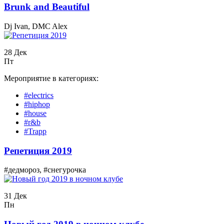
Вrunk and Beautiful
Dj Ivan, DMC Alex
28 Дек
Пт
Мероприятие в категориях:
#electrics
#hiphop
#house
#r&b
#Trapp
Репетиция 2019
#дедмороз, #снегурочка
31 Дек
Пн