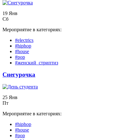
19 Янв
Сб
Мероприятие в категориях:
#electrics
#hiphop
#house
#pop
#женский_стриптиз
Снегурочка
25 Янв
Пт
Мероприятие в категориях:
#hiphop
#house
#pop