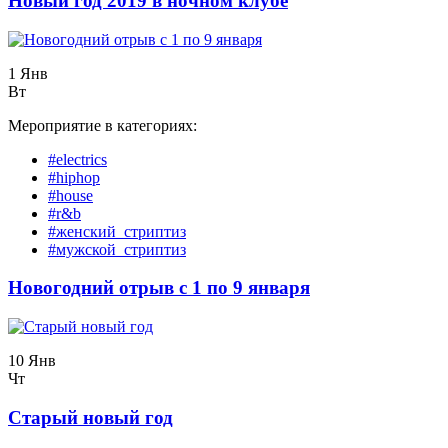
Новый год 2019 в ночном клубе
1 Янв
Вт
Мероприятие в категориях:
#electrics
#hiphop
#house
#r&b
#женский_стриптиз
#мужской_стриптиз
Новогодний отрыв с 1 по 9 января
10 Янв
Чт
Старый новый год