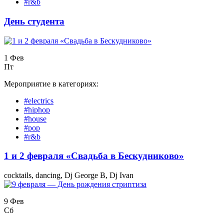
#r&b
День студента
1 Фев
Пт
Мероприятие в категориях:
#electrics
#hiphop
#house
#pop
#r&b
1 и 2 февраля «Свадьба в Бескудниково»
cocktails, dancing, Dj George B, Dj Ivan
9 Фев
Сб