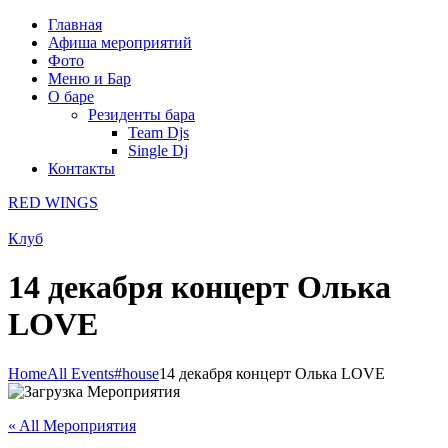
Главная
Афиша мероприятий
Фото
Меню и Бар
О баре
Резиденты бара
Team Djs
Single Dj
Контакты
RED WINGS
Клуб
14 декабря концерт Олька
LOVE
Home
All Events
#house
14 декабря концерт Олька LOVE
« All Мероприятия