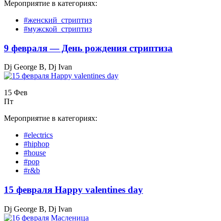
Мероприятие в категориях:
#женский_стриптиз
#мужской_стриптиз
9 февраля — День рождения стриптиза
Dj George B, Dj Ivan
15 Фев
Пт
Мероприятие в категориях:
#electrics
#hiphop
#house
#pop
#r&b
15 февраля Happy valentines day
Dj George B, Dj Ivan