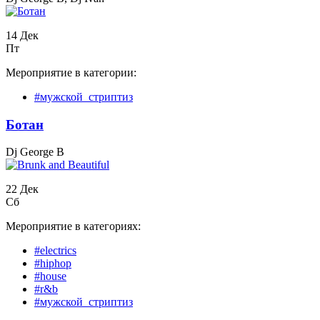
14 Дек
Пт
Мероприятие в категории:
#мужской_стриптиз
Бoтан
Dj George B
22 Дек
Сб
Мероприятие в категориях:
#electrics
#hiphop
#house
#r&b
#мужской_стриптиз