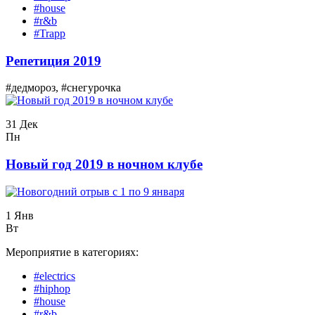
#house
#r&b
#Trapp
Репетиция 2019
#дедмороз, #снегурочка
31 Дек
Пн
Новый год 2019 в ночном клубе
1 Янв
Вт
Мероприятие в категориях:
#electrics
#hiphop
#house
#r&b