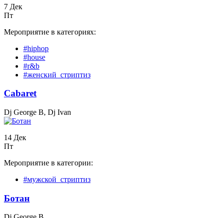
7 Дек
Пт
Мероприятие в категориях:
#hiphop
#house
#r&b
#женский_стриптиз
Cabaret
Dj George B, Dj Ivan
14 Дек
Пт
Мероприятие в категории:
#мужской_стриптиз
Бoтан
Dj George B