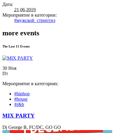
Дата:
21.06.2019
Мероприятие в категории:
#мужской_стриптиз
more events
The Last 15 Events
30 Ноя
Пт
Мероприятие в категориях:
#hiphop
#house
#r&b
MIX PARTY
Dj George B, FC/DC, GO GO