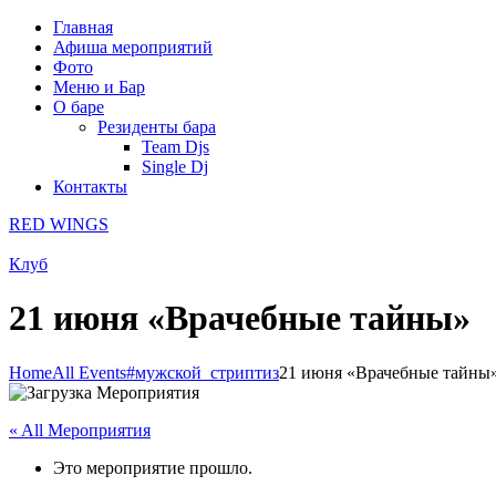
Главная
Афиша мероприятий
Фото
Меню и Бар
О баре
Резиденты бара
Team Djs
Single Dj
Контакты
RED WINGS
Клуб
21 июня «Врачебные тайны»
Home
All Events
#мужской_стриптиз
21 июня «Врачебные тайны
« All Мероприятия
Это мероприятие прошло.