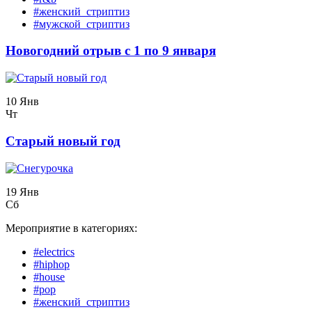
#женский_стриптиз
#мужской_стриптиз
Новогодний отрыв с 1 по 9 января
10 Янв
Чт
Старый новый год
19 Янв
Сб
Мероприятие в категориях:
#electrics
#hiphop
#house
#pop
#женский_стриптиз