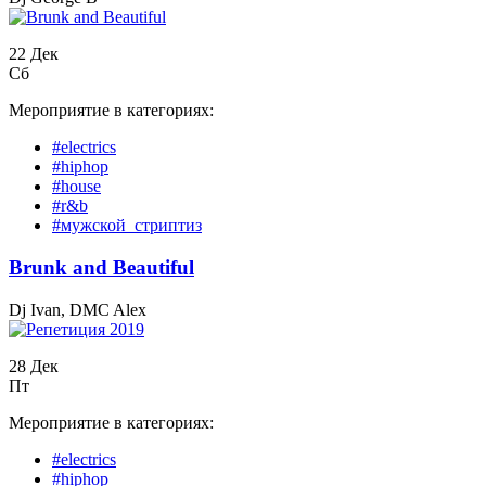
22 Дек
Сб
Мероприятие в категориях:
#electrics
#hiphop
#house
#r&b
#мужской_стриптиз
Вrunk and Beautiful
Dj Ivan, DMC Alex
28 Дек
Пт
Мероприятие в категориях:
#electrics
#hiphop