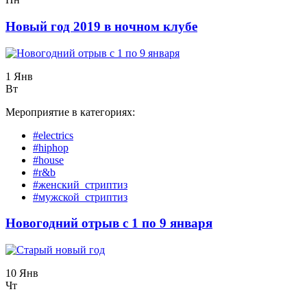
Новый год 2019 в ночном клубе
1 Янв
Вт
Мероприятие в категориях:
#electrics
#hiphop
#house
#r&b
#женский_стриптиз
#мужской_стриптиз
Новогодний отрыв с 1 по 9 января
10 Янв
Чт