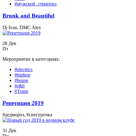
#мужской_стриптиз
Вrunk and Beautiful
Dj Ivan, DMC Alex
28 Дек
Пт
Мероприятие в категориях:
#electrics
#hiphop
#house
#r&b
#Trapp
Репетиция 2019
#дедмороз, #снегурочка
31 Дек
Пн