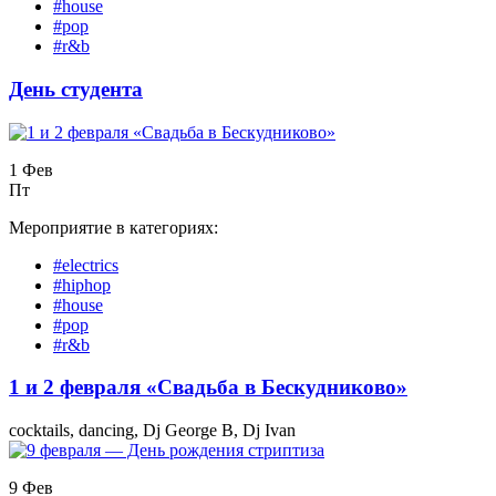
#house
#pop
#r&b
День студента
1 Фев
Пт
Мероприятие в категориях:
#electrics
#hiphop
#house
#pop
#r&b
1 и 2 февраля «Свадьба в Бескудниково»
cocktails, dancing, Dj George B, Dj Ivan
9 Фев