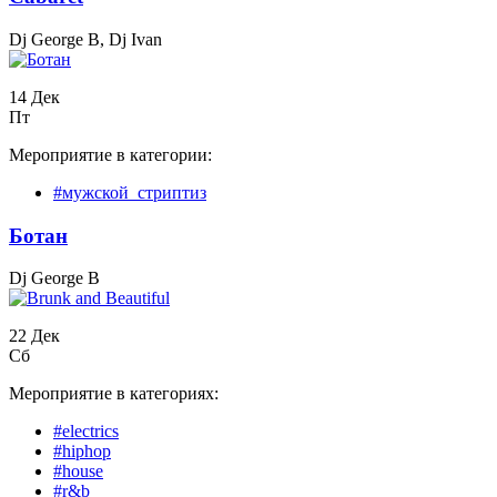
Dj George B, Dj Ivan
14 Дек
Пт
Мероприятие в категории:
#мужской_стриптиз
Бoтан
Dj George B
22 Дек
Сб
Мероприятие в категориях:
#electrics
#hiphop
#house
#r&b