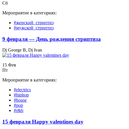
Сб
Мероприятие в категориях:
#женский_стриптиз
#мужской_стриптиз
9 февраля — День рождения стриптиза
Dj George B, Dj Ivan
15 Фев
Пт
Мероприятие в категориях:
#electrics
#hiphop
#house
#pop
#r&b
15 февраля Happy valentines day